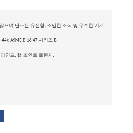
않으며 단조는 유선형, 조밀한 조직 및 우수한 기계
-44); ASME B 16.47 시리즈 B
블라인드, 랩 조인트 플랜지.